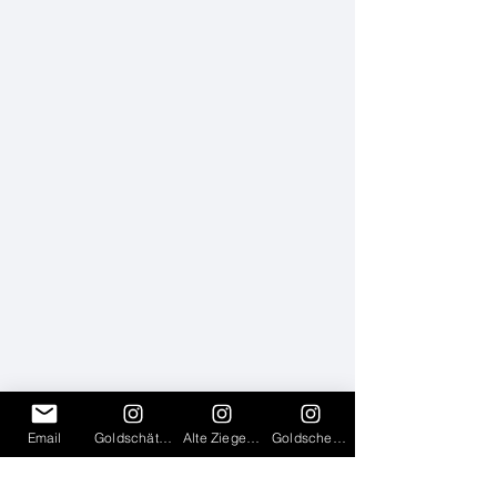
Email
Goldschätzchen
Alte Ziegelei Pavillon
Goldscheune