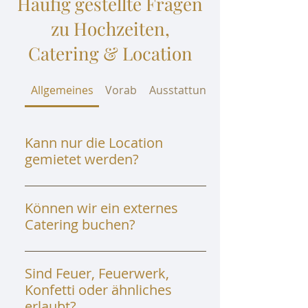
Häufig gestellte Fragen
zu Hochzeiten,
Catering & Location
Allgemeines
Vorab
Ausstattung & Dekoration
Kann nur die Location
gemietet werden?
Nein, unsere Locations können nur
mit den vollen Serviceleistungen der
Können wir ein externes
KOCHfabrik gebucht werden.
Catering buchen?
Wir als KOCHfabrik sind ein
Cateringunternehmen und betreuen
Sind Feuer, Feuerwerk,
unsere Locations kulinarisch daher
Konfetti oder ähnliches
selber.
erlaubt?