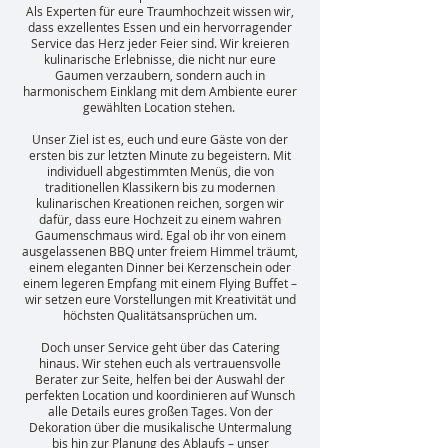
Als Experten für eure Traumhochzeit wissen wir,
dass exzellentes Essen und ein hervorragender
Service das Herz jeder Feier sind. Wir kreieren
kulinarische Erlebnisse, die nicht nur eure
Gaumen verzaubern, sondern auch in
harmonischem Einklang mit dem Ambiente eurer
gewählten Location stehen.
Unser Ziel ist es, euch und eure Gäste von der
ersten bis zur letzten Minute zu begeistern. Mit
individuell abgestimmten Menüs, die von
traditionellen Klassikern bis zu modernen
kulinarischen Kreationen reichen, sorgen wir
dafür, dass eure Hochzeit zu einem wahren
Gaumenschmaus wird. Egal ob ihr von einem
ausgelassenen BBQ unter freiem Himmel träumt,
einem eleganten Dinner bei Kerzenschein oder
einem legeren Empfang mit einem Flying Buffet –
wir setzen eure Vorstellungen mit Kreativität und
höchsten Qualitätsansprüchen um.
Doch unser Service geht über das Catering
hinaus. Wir stehen euch als vertrauensvolle
Berater zur Seite, helfen bei der Auswahl der
perfekten Location und koordinieren auf Wunsch
alle Details eures großen Tages. Von der
Dekoration über die musikalische Untermalung
bis hin zur Planung des Ablaufs – unser